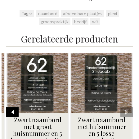
Tags:
naambord
,
afneembare plaatjes
,
plexi
,
groepspraktijk
,
bedrijf
,
wit
Gerelateerde producten
Zwart naambord
Zwart naambord
met 5 losse
met groot
naamplaatjes
huisnummer en 5