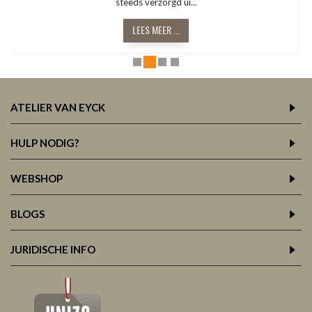
LEES MEER ...
ATELIER VAN EYCK
HULP NODIG?
WEBSHOP
BLOGS
JURIDISCHE INFO