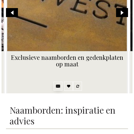
Vervangplaatje voor naambord met 5
naamplaatjes en zwarte achtergrond
80,00€
Naamborden: inspiratie en
advies