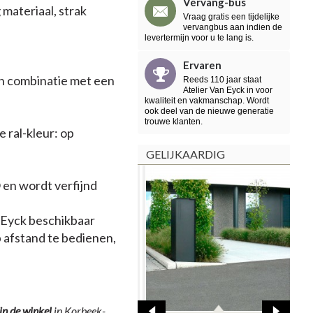
Vervang-bus
materiaal, strak
Vraag gratis een tijdelijke
vervangbus aan indien de
levertermijn voor u te lang is.
Ervaren
in combinatie met een
Reeds 110 jaar staat
Atelier Van Eyck in voor
kwaliteit en vakmanschap. Wordt
ook deel van de nieuwe generatie
trouwe klanten.
 ral-kleur: op
GELIJKAARDIG
en wordt verfijnd
n Eyck beschikbaar
p afstand te bedienen,
in
de winkel
in Korbeek-