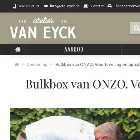
info@van-eyck.be
Tiensesteenweg
016 22 20 20
Contact
AANBOD
Zoeken op
Bulkbox van ONZO. Voor levering en ophal
Bulkbox van ONZO. Vo