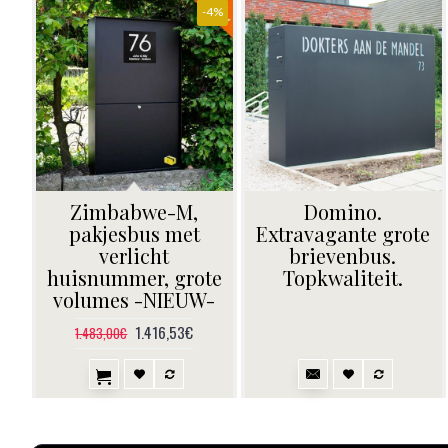
-4%
Zimbabwe-M,
Domino.
pakjesbus met
Extravagante grote
verlicht
brievenbus.
huisnummer, grote
Topkwaliteit.
volumes -NIEUW-
1.416,53€
1.483,00€