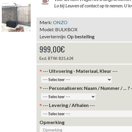
Zimbabwe-M,
Lo bij Leuven of contact op te nemen. U kr
pakjesbus met
verlicht huisnummer,
Merk:
ONZO
grote volumes -
Model:
BULKBOX
NIEUW-
Levertermijn:
Op bestelling
1.416,53€
1.483,00€
999,00€
Excl. BTW: 825,62€
--- Uitvoering - Materiaal, Kleur ---
--- Personaliseren: Naam / Nummer / ... ? -
--- Levering / Afhalen ---
Opmerking