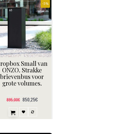
-5%
ropbox Small van
ONZO. Strakke
brievenbus voor
grote volumes.
850,25€
895,00€