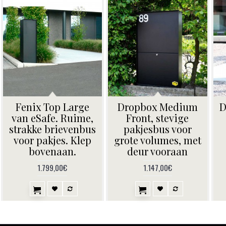
Fenix Top Large
Dropbox Medium
D
van eSafe. Ruime,
Front, stevige
strakke brievenbus
pakjesbus voor
voor pakjes. Klep
grote volumes, met
bovenaan.
deur vooraan
1.799,00€
1.147,00€