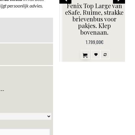
Domino.
Fenix Top Large van
ijgt persoonlijk advies.
Extravagante grote
eSafe. Ruime, strakke
brievenbus.
brievenbus voor
p
Topkwaliteit.
pakjes. Klep
bovenaan.
1.799,00€
--