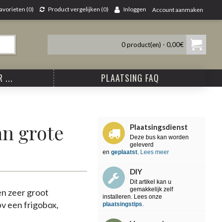
avorieten (
0
)
Product vergelijken (
0
)
Inloggen
Account aanmaken
0 product(en) - 0,00€
 ...
PLAATSING FAQ
an grote
Plaatsingsdienst
Deze bus kan worden
geleverd
en
geplaatst
.
Lees meer
DIY
Dit artikel kan u
gemakkelijk zelf
en zeer groot
installeren. Lees onze
bv een frigobox,
plaatsingstips
.