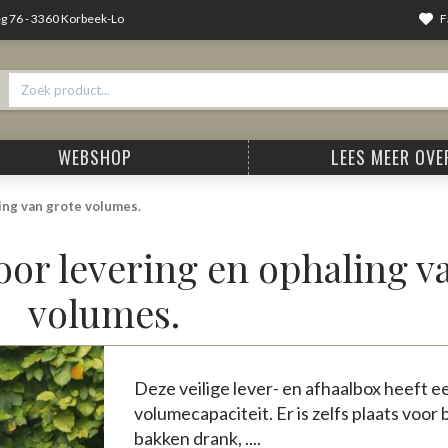
F
 76 - 3360 Korbeek-Lo
WEBSHOP
LEES MEER OVER
ing van grote volumes.
or levering en ophaling v
volumes.
Deze veilige lever- en afhaalbox heeft e
volumecapaciteit. Er is zelfs plaats voor 
bakken drank, ....