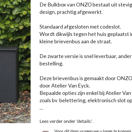
De Bulkbox van ONZO bestaat uit stevig 
design, prachtig afgewerkt.
Standaard afgesloten
met codeslot.
Wordt dikwijls tegen het huis geplaatst 
kleine brievenbus aan de straat.
De zwarte versie is snel leverbaar,
andere
bestelling
.
-4%
Deze brievenbus is gemaakt door ONZO 
door Atelier Van Eyck.
Bepaalde opties zijn enkel bij Atelier Va
zoals bv belettering, e
lektronisch slot o
...
Lees verder onder 'details'.
Voor dit item vragen we u langs te komen