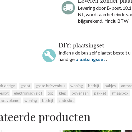
Leveren zonder plaa
Levering door B-post, 18,1
NL, wordt aan het einde v
bijgerekend. *inclu BTW
DIY: plaatsingset
Indien u de bus zelf plaatst bestelt u
handige
plaatsingsset
.
ak design
,
groot
,
grote brievenbus
,
woning
,
bedrijf
,
pakjes
,
antrac
eslot
,
elektronisch slot
,
top
,
klep
,
bovenaan
,
pakket
,
afhaalbox
,
root volume
,
woning
,
bedrijf
,
codeslot
ateerde producten