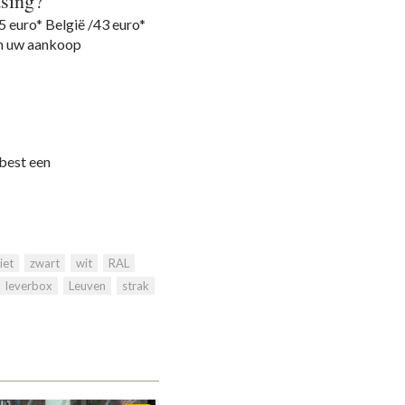
tsing?
5 euro* België /43 euro*
an uw aankoop
 best een
iet
,
zwart
,
wit
,
RAL
,
leverbox
,
Leuven
,
strak
,