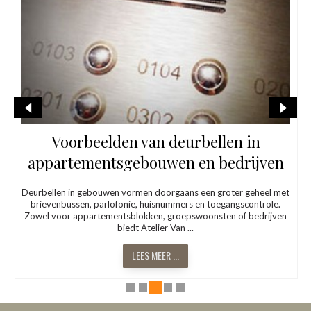
Hoort u de deurbel? Steeds? En overal
waar u bent?
Een draadloze deurbel is de oplossing bij gehoorproblemen. Is uw
bestaande deurbel niet goed hoorbaar of is de afstand te
groot? Een deurbel die zeer luid, of soms liever heel stil moet
klinken en ook...
LEES MEER ...