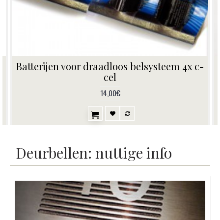
-
Minitube lijm voor bevestiging deurbel
2,50€
Deurbellen: nuttige info