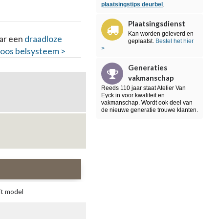
plaatsingstips deurbel
.
Plaatsingsdienst
Kan worden geleverd en
aar een
draadloze
geplaatst.
Bestel het hier
>
loos belsysteem >
Generaties
vakmanschap
Reeds 110 jaar staat Atelier Van
Eyck in voor kwaliteit en
vakmanschap. Wordt ook deel van
de nieuwe generatie trouwe klanten.
it model