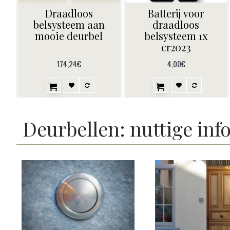
Draadloos
Batterij voor
belsysteem aan
draadloos
mooie deurbel
belsysteem 1x
cr2023
174,24€
4,00€
Deurbellen: nuttige inf