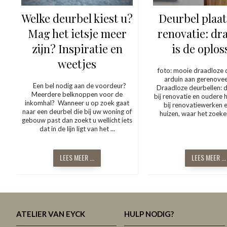
Welke deurbel kiest u?
Deurbel plaat
Mag het ietsje meer
renovatie: dr
zijn? Inspiratie en
is de oplos
weetjes
foto: mooie draadloze 
arduin aan gerenoveer
Een bel nodig aan de voordeur?
Draadloze deurbellen: 
Meerdere belknoppen voor de
bij renovatie en oudere 
inkomhal? Wanneer u op zoek gaat
bij renovatiewerken 
naar een deurbel die bij uw woning of
huizen, waar het zoeken
gebouw past dan zoekt u wellicht iets
dat in de lijn ligt van het ...
LEES MEER ...
LEES MEER ...
ATELIER VAN EYCK
HULP NODIG?