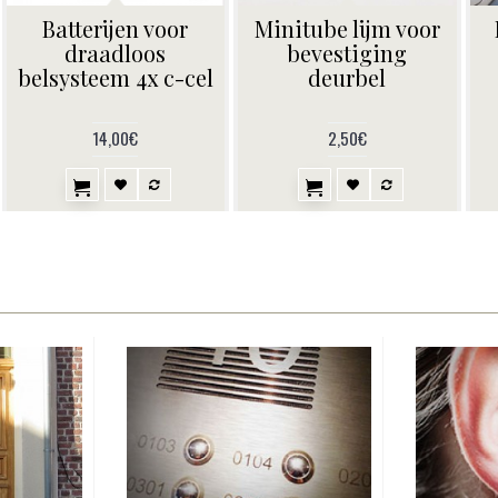
Batterijen voor
Minitube lijm voor
draadloos
bevestiging
belsysteem 4x c-cel
deurbel
14,00€
2,50€
o