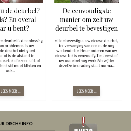
u de deurbel?
De eenvoudigste
ds? En overal
manier om zelf uw
ar u bent?
deurbel te bevestigen
e deurbel is de oplossing
:: Hoe bevestigt u uw nieuwe deurbel,
oorproblemen. Is uw
ter vervanging van een oude nog
de deurbel niet goed
werkende bel Het monteren van uw
r of is de afstand te
nieuwe bel is eenvoudig.Test eerst of
deurbel die zeer luid, of
uw oude bel nog werktVerwijder
heel stil moet klinken en
dezeDe bedrading staat norma...
ook...
LEES MEER ...
LEES MEER ...
URIDISCHE INFO