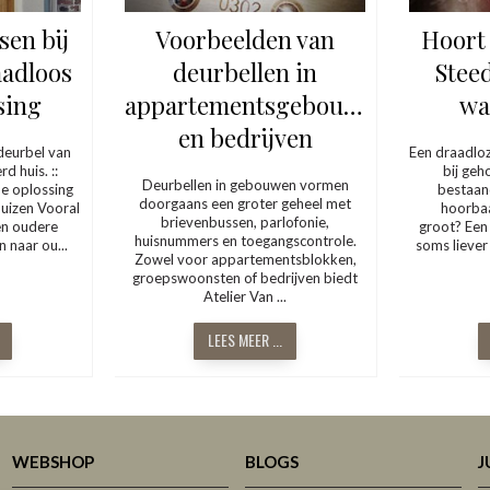
sen bij
Voorbeelden van
Hoort 
aadloos
deurbellen in
Stee
sing
appartementsgebouwen
wa
en bedrijven
deurbel van
Een draadloz
d huis. ::
bij geh
Deurbellen in gebouwen vormen
de oplossing
bestaan
doorgaans een groter geheel met
huizen Vooral
hoorbaa
brievenbussen, parlofonie,
en oudere
groot? Een 
huisnummers en toegangscontrole.
 naar ou...
soms liever 
Zowel voor appartementsblokken,
groepswoonsten of bedrijven biedt
Atelier Van ...
LEES MEER ...
WEBSHOP
BLOGS
J