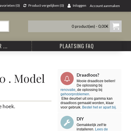
avorieten (
0
)
Product vergelijken (
0
)
Inloggen
Account aanmaken
0 product(en) - 0,00€
 ...
PLAATSING FAQ
0 . Model
Draadloos?
Mooie draadloze bellen!
De oplossing bij
renovatie
, de oplossing bij
gehoorproblemen
.
Elke deurbel uit ons gamma kan
draadloos gemaakt worden, klaar
e hoek.
voor gebruik.
Bestel het er apart bij.
DIY
Gemakkelijk zelf te
installeren.
Lees de