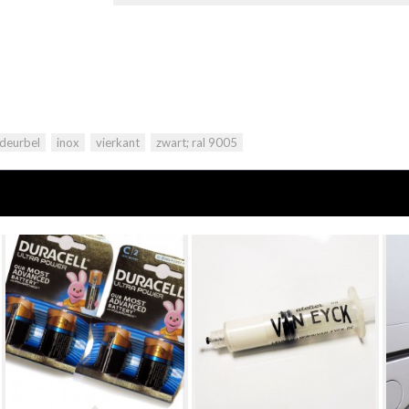
deurbel
,
inox
,
vierkant
,
zwart; ral 9005