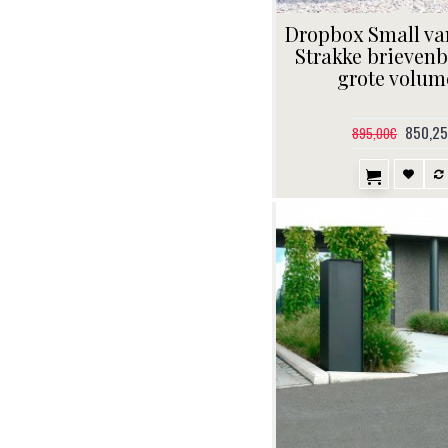
Dropbox Small v
Strakke brievenb
grote volum
850,2
895,00€