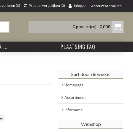
avorieten (
0
)
Product vergelijken (
0
)
Inloggen
Account aanmaken
0 product(en) - 0,00€
 ...
PLAATSING FAQ
Surf door de winkel
Homepage
Assortiment
Informatie
Webshop