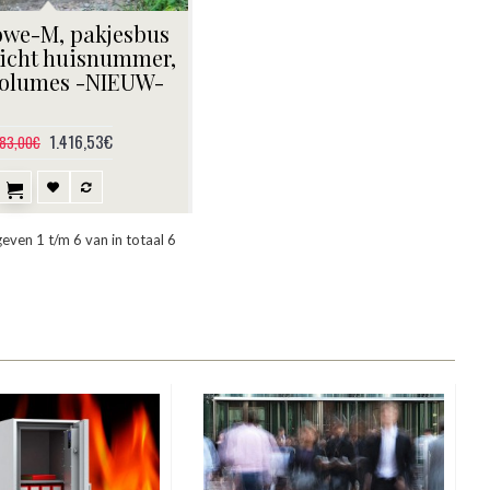
we-M, pakjesbus
licht huisnummer,
volumes -NIEUW-
1.416,53€
483,00€
ven 1 t/m 6 van in totaal 6