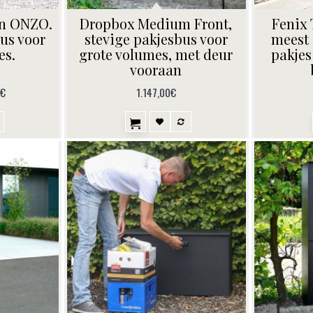
an ONZO.
Dropbox Medium Front,
Fenix
us voor
stevige pakjesbus voor
meest 
es.
grote volumes, met deur
pakjes
vooraan
5€
1.147,00€