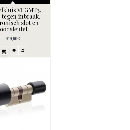
lkluis VEGMT3.
g tegen inbraak.
ronisch slot en
oodsleutel.
919,60€