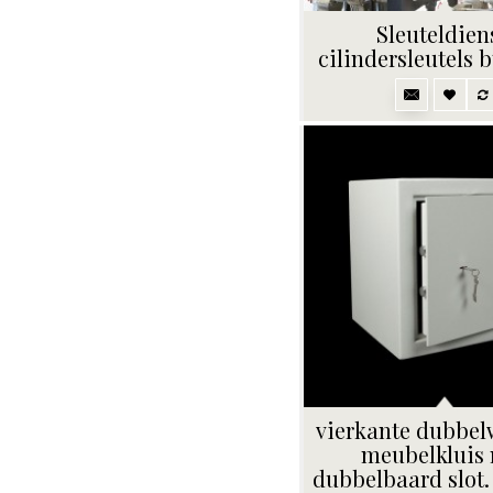
Sleuteldiens
cilindersleutels 
vierkante dubbe
meubelkluis
dubbelbaard slot.