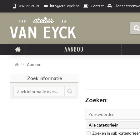
info@van-eyck.be
Tiensesteenweg
016 22 20 20
Contact
AANBOD
Zoeken
Zoek informatie
Zoeken:
Zoeken in sub-categorieë