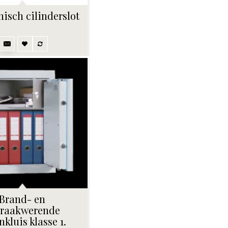
nisch cilinderslot
Brand- en
braakwerende
nkluis klasse 1.