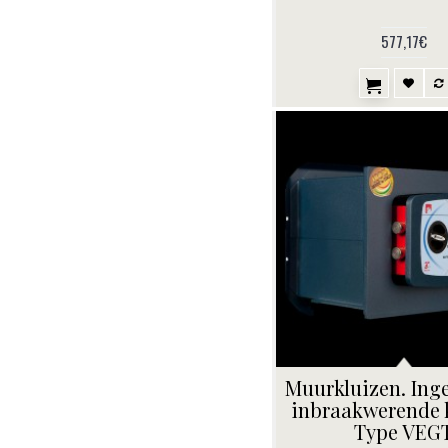
577,17€
Muurkluizen. In
inbraakwerende k
Type VEG