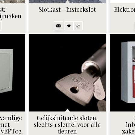
t:
Slotkast - Insteekslot
Elektro
bijmaken
lwandige
Gelijksluitende sloten,
 met
slechts 1 sleutel voor alle
in
 VEPT02.
deuren
zake