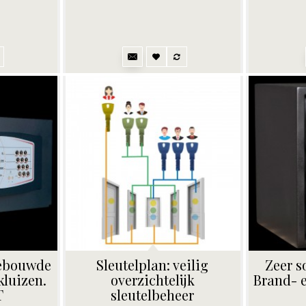
gebouwde
Sleutelplan: veilig
Zeer s
luizen.
overzichtelijk
Brand- 
T
sleutelbeheer