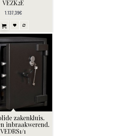
VEZK2E
1.137,39€
olide zakenkluis.
en inbraakwerend.
VEDRS1/1