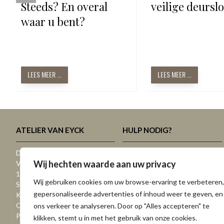
Steeds? En overal
veilige deurslo
waar u bent?
LEES MEER ...
LEES MEER ...
ATELIER VAN EYCK
HULP NODIG?
Dit zijn we, dit doen we
Slotenmaker SOS
Wij hechten waarde aan uw privacy
Vacatures
Contacteer ons
1910-2025 - Historiek
Routebeschrijving Korbeek-Lo
Wij gebruiken cookies om uw browse-ervaring te verbeteren,
Sitemap. Overzicht website
Plaatsingstips
gepersonaliseerde advertenties of inhoud weer te geven, en
Kwaliteitsmerken
Plaatsingsadvies
Openingsuren
Slot opmeten
ons verkeer te analyseren. Door op "Alles accepteren" te
Pers
Inspiratie en advies
klikken, stemt u in met het gebruik van onze cookies.