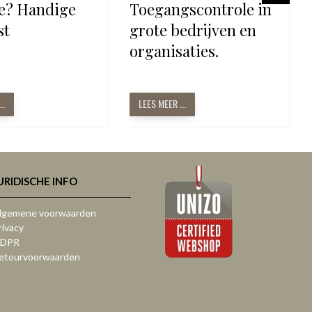
te? Handige
Toegangscontrole in
st
grote bedrijven en
organisaties.
..
LEES MEER ...
URIDISCHE INFO
lgemene voorwaarden
rivacy
DPR
etourvoorwaarden