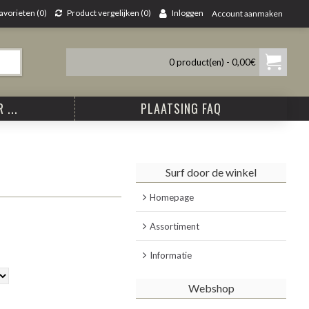
avorieten (
0
)
Product vergelijken (
0
)
Inloggen
Account aanmaken
0 product(en) - 0,00€
 ...
PLAATSING FAQ
Surf door de winkel
Homepage
Assortiment
Informatie
Webshop