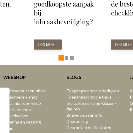
ten.
goedkoopste aanpak
de bes
bij
checkli
inbraakbeveiliging?
LEES MEER ...
LEES MEER .
WEBSHOP
BLOGS
J
:: Brievenbussen-shop
Toegangscontrole bedrijven
A
:: Deurbellen-shop
Toegangscontrole thuis
P
:: Naamborden-shop
Inbraakbeveiliging-kluizen-
G
deuren
:: Kluizen-shop
R
Brievenbussen info
Winkelwagen
Deurbeslag
Levering en betaling
Deurbellen en Belplaten
Login