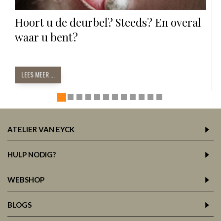
Hoort u de deurbel? Steeds? En overal
waar u bent?
LEES MEER ...
ATELIER VAN EYCK
HULP NODIG?
WEBSHOP
BLOGS