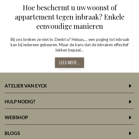
Hoe beschermt u uw woonst of
appartement tegen inbraak? Enkele
eenvoudige manieren
Bij ons breken ze niet in. Denkt u? Helaas,... een poging tot inbraak
kan bij iedereen gebeuren. Maar de kans dat de inbraken effectief
lukken bepaal...
LEES MEER ...
ATELIER VAN EYCK
HULP NODIG?
WEBSHOP
BLOGS