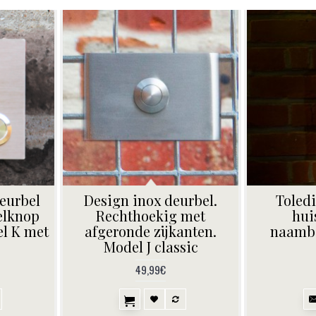
eurbel
Design inox deurbel.
Toledi
elknop
Rechthoekig met
hui
el K met
afgeronde zijkanten.
naambo
Model J classic
49,99€