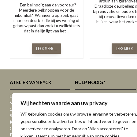
arduin aan gerenoveer
Een bel nodig aan de voordeur?
Draadloze deurbellen: 
Meerdere belknoppen voor de
bij renovatie en oudere 
inkomhal? Wanneer u op zoek gaat
bij renovatiewerken 
naar een deurbel die bij uw woning of
huizen, waar het zoeken
gebouw past dan zoekt u wellicht iets
dat in de lijn ligt van het ...
LEES MEER ...
LEES MEER ...
ATELIER VAN EYCK
HULP NODIG?
Dit zijn we, dit doen we
Slotenmaker SOS
Wij hechten waarde aan uw privacy
Vacatures
Contacteer ons
1910-2025 - Historiek
Routebeschrijving Korbeek-Lo
Wij gebruiken cookies om uw browse-ervaring te verbeteren,
Sitemap. Overzicht website
Plaatsingstips
gepersonaliseerde advertenties of inhoud weer te geven, en
Kwaliteitsmerken
Plaatsingsadvies
Openingsuren
Slot opmeten
ons verkeer te analyseren. Door op "Alles accepteren" te
Pers
Inspiratie en advies
klikken, stemt u in met het gebruik van onze cookies.