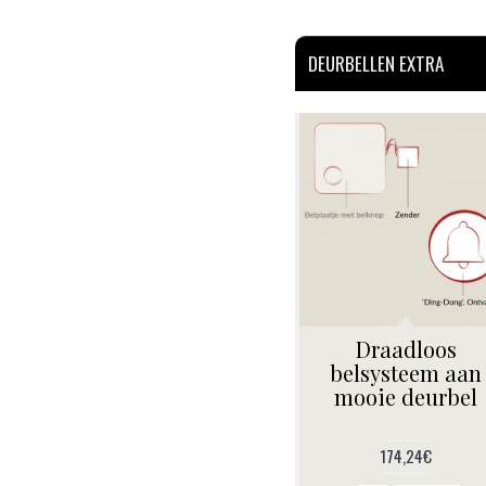
DEURBELLEN EXTRA
Draadloos
belsysteem aan
mooie deurbel
174,24€