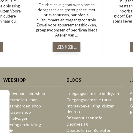
d huis. ::
bij geh
Deurbellen in gebouwen vormen
de oplossing
bestaan
doorgaans een groter geheel met
huizen Vooral
hoorbaa
brievenbussen, parlofonie,
en oudere
groot? Een 
huisnummers en toegangscontrole.
 naar ou...
soms liever 
Zowel voor appartementsblokken,
groepswoonsten of bedrijven biedt
Atelier Van ...
LEES MEER ...
WEBSHOP
BLOGS
J
:: Brievenbussen-shop
Toegangscontrole bedrijven
A
:: Deurbellen-shop
Toegangscontrole thuis
P
:: Naamborden-shop
Inbraakbeveiliging-kluizen-
G
deuren
:: Kluizen-shop
R
Brievenbussen info
Winkelwagen
Deurbeslag
Levering en betaling
Deurbellen en Belplaten
Login