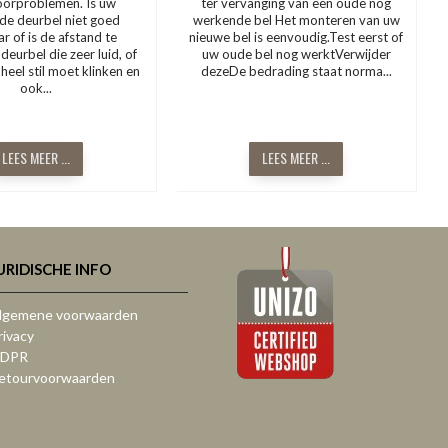
oorproblemen. Is uw
ter vervanging van een oude nog
de deurbel niet goed
werkende bel Het monteren van uw
r of is de afstand te
nieuwe bel is eenvoudig.Test eerst of
deurbel die zeer luid, of
uw oude bel nog werktVerwijder
heel stil moet klinken en
dezeDe bedrading staat norma...
ook...
LEES MEER ...
LEES MEER ...
URIDISCHE INFO
lgemene voorwaarden
rivacy
DPR
etourvoorwaarden