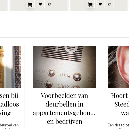
o
sen bij
Voorbeelden van
Hoort 
aadloos
deurbellen in
Stee
sing
appartementsgebouwen
wa
en bedrijven
deurbel van
Een draadloz