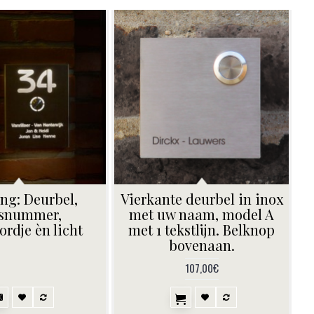
ng: Deurbel,
Vierkante deurbel in inox
snummer,
met uw naam, model A
rdje èn licht
met 1 tekstlijn. Belknop
bovenaan.
107,00€