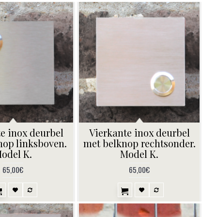
e inox deurbel
Vierkante inox deurbel
nop linksboven.
met belknop rechtsonder.
odel K.
Model K.
65,00€
65,00€