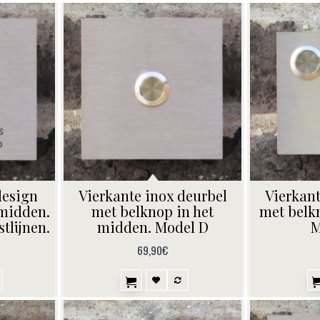
design
Vierkante inox deurbel
Vierkant
 midden.
met belknop in het
met belk
tlijnen.
midden. Model D
M
69,90€