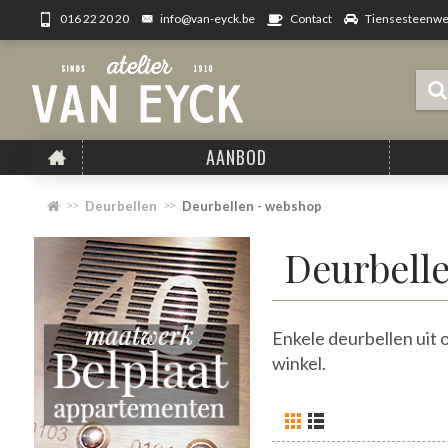
info@van-eyck.be
Tiensesteenweg
016 22 20 20
Contact
AANBOD
Deurbellen
Deurbellen - webshop
Deurbell
Enkele deurbellen uit 
winkel.