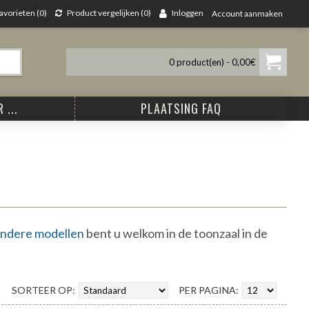
avorieten (
0
)
Product vergelijken (
0
)
Inloggen
Account aanmaken
0 product(en) - 0,00€
 ...
PLAATSING FAQ
ndere modellen
bent u welkom in de toonzaal in de
SORTEER OP:
PER PAGINA: