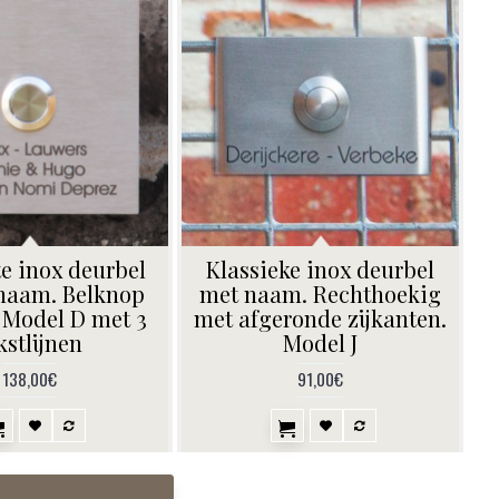
e inox deurbel
Klassieke inox deurbel
naam. Belknop
met naam. Rechthoekig
 Model D met 3
met afgeronde zijkanten.
kstlijnen
Model J
138,00€
91,00€