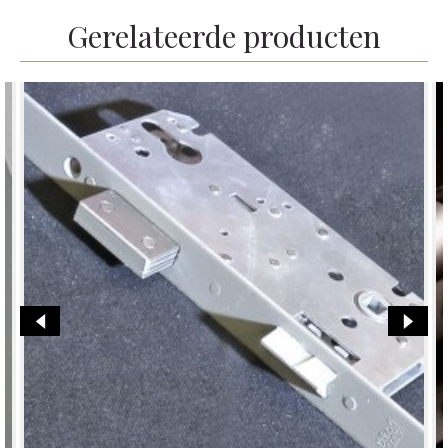
Gerelateerde producten