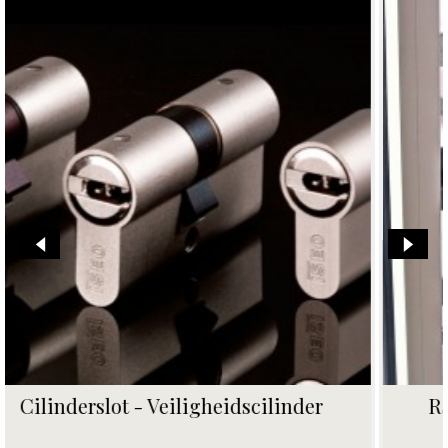
Raamslot - Raamkrukken met slot