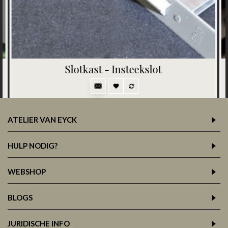
Cilinderslot - Veiligheidscilinder
ATELIER VAN EYCK
HULP NODIG?
WEBSHOP
BLOGS
JURIDISCHE INFO