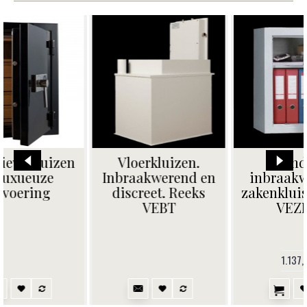
Brand- en
Brand-en
inbraakwerende
inbraakwerende
zakenkluis klasse 1.
documentenkasten.
VEZK2E
Reeks VEDRS2
1.137,39€