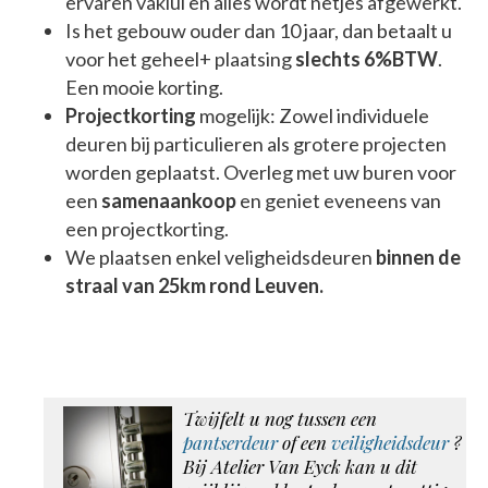
ervaren vaklui en alles wordt netjes afgewerkt.
Is het gebouw ouder dan 10 jaar, dan betaalt u
voor het geheel+ plaatsing
slechts 6%BTW
.
Een mooie korting.
Projectkorting
mogelijk: Zowel individuele
deuren bij particulieren als grotere projecten
worden geplaatst. Overleg met uw buren voor
een
samenaankoop
en geniet eveneens van
een projectkorting.
We plaatsen enkel veligheidsdeuren
binnen de
straal van 25km rond Leuven.
Twijfelt u nog tussen een
pantserdeur
of een
veiligheidsdeur
?
Bij Atelier Van Eyck kan u dit