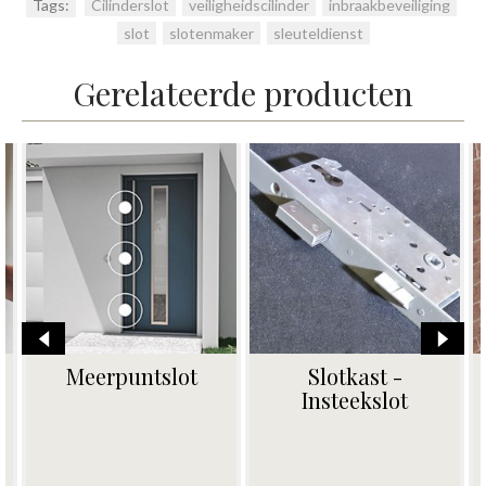
Tags:
Cilinderslot
,
veiligheidscilinder
,
inbraakbeveiliging
,
slot
,
slotenmaker
,
sleuteldienst
Gerelateerde producten
Slot garagepoort
Cilinderslot -
Veiligheidscilinder