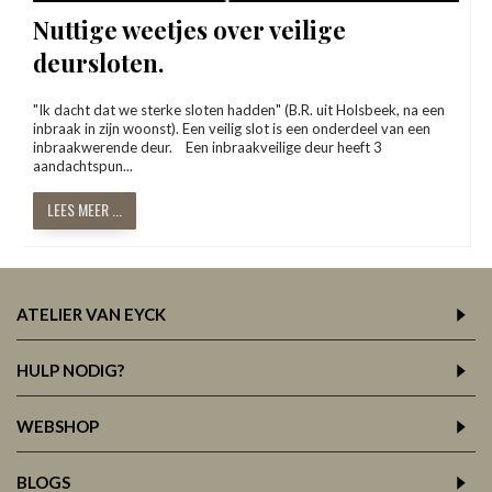
Nuttige weetjes over veilige
deursloten.
"Ik dacht dat we sterke sloten hadden" (B.R. uit Holsbeek, na een
inbraak in zijn woonst). Een veilig slot is een onderdeel van een
inbraakwerende deur. Een inbraakveilige deur heeft 3
aandachtspun...
LEES MEER ...
ATELIER VAN EYCK
HULP NODIG?
WEBSHOP
BLOGS