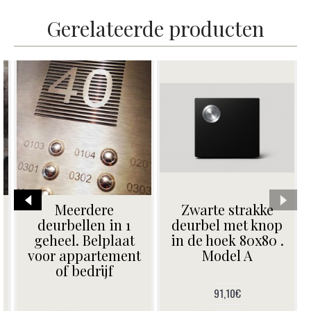
Gerelateerde producten
Vierkante inox
Strakke vierkante
deurbel met
inox deurbel.
belknop
Belknop bovenaan.
linksboven. Model
Model A
K.
65,00€
65,00€