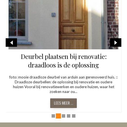
:
Voorbeelden van deurbellen in
appartementsgebouwen en bedrijv
huis. ::
Deurbellen in gebouwen vormen doorgaans een groter geheel
dere
brievenbussen, parlofonie, huisnummers en toegangscontrol
ar het
Zowel voor appartementsblokken, groepswoonsten of bedri
biedt Atelier Van ...
LEES MEER ...