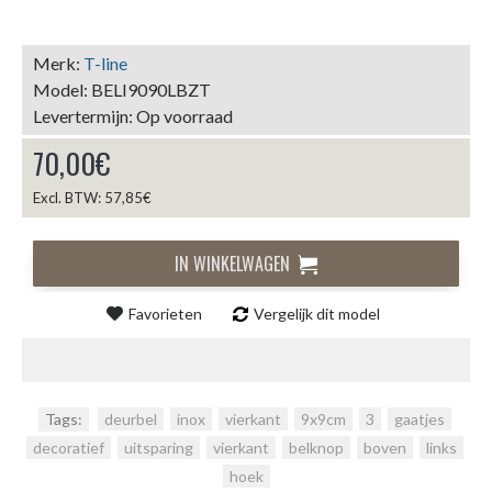
Merk:
T-line
Model:
BELI9090LBZT
Levertermijn:
Op voorraad
70,00€
Excl. BTW: 57,85€
IN WINKELWAGEN
Favorieten
Vergelijk dit model
Tags:
deurbel
,
inox
,
vierkant
,
9x9cm
,
3
,
gaatjes
,
decoratief
,
uitsparing
,
vierkant
,
belknop
,
boven
,
links
,
hoek