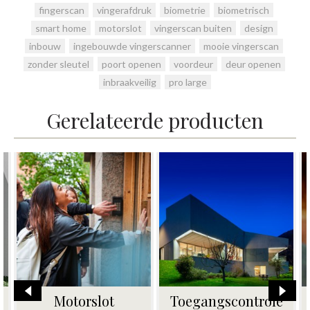
fingerscan
,
vingerafdruk
,
biometrie
,
biometrisch
,
smart home
,
motorslot
,
vingerscan buiten
,
design
,
inbouw
,
ingebouwde vingerscanner
,
mooie vingerscan
,
zonder sleutel
,
poort openen
,
voordeur
,
deur openen
,
inbraakveilig
,
pro large
Gerelateerde producten
e
Vingerscan met
Naamborden met