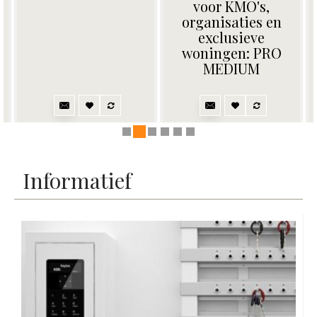
codeklavier
ingebouwde
SecuENTRY
verlichting.
Opvallend!
Informatief