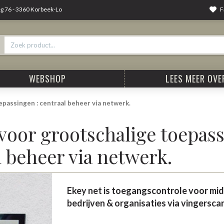
F
 76 - 3360 Korbeek-Lo
WEBSHOP
LEES MEER OVER
epassingen : centraal beheer via netwerk.
 voor grootschalige toepass
l beheer via netwerk.
Ekey net is toegangscontrole voor mi
bedrijven & organisaties via vingersca