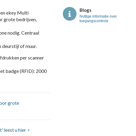
Blogs
en ekey Multi
Nuttige informatie over
r grote bedrijven,
toegangscontrole
one nodig. Centraal
 deurstijl of muur.
afdrukken per scanner
met badge (RFID): 2000
voor grote
 leest u hier >