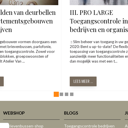
lden van deurbellen
III. PRO LARGE
rtementsgebouwen
Toegangscontrole in
ijven
bedrijven en organis
n gebouwen vormen doorgaans een
:: Slim beheer van toegang in uw g
 met brievenbussen, parlofonie,
2020: Bent u up-to-date? De flexib
en toegangscontrole. Zowel voor
toepassing van toegangscontrole z
blokken, groepswoonsten of
aanzienlijk meer functionaliteiten e
t Atelier Van ...
dan mogelijk was met een t...
LEES MEER ...
WEBSHOP
BLOGS
J
:: Brievenbussen-shop
Toegangscontrole bedrijven
A