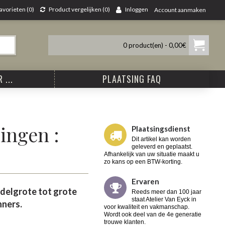
avorieten (
0
)
Product vergelijken (
0
)
Inloggen
Account aanmaken
0 product(en) - 0,00€
 ...
PLAATSING FAQ
ingen :
Plaatsingsdienst
Dit artikel kan worden
geleverd en geplaatst.
Afhankelijk van uw situatie maakt u
zo kans op een BTW-korting.
Ervaren
ddelgrote tot grote
Reeds meer dan 100 jaar
staat Atelier Van Eyck in
nners.
voor kwaliteit en vakmanschap.
Wordt ook deel van de 4e generatie
trouwe klanten.