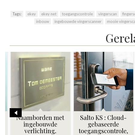
Tags:
ekey
,
ekey net
,
toegangscontrole
,
vingerscan
,
fingers
inbouw
,
ingebouwde vingerscanner
,
mooie vingersc
Gerel
-5%
-
Monroe 35120,
Salto SVN :
strakke zwarte
Toegangscontrole
,
pakjesbus voor
op grote schaal.