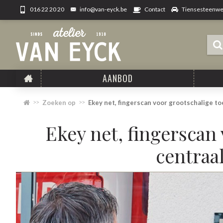
info@van-eyck.be
Tiensesteenweg
016 22 20 20
Contact
AANBOD
Zoeken op
Ekey net, fingerscan voor grootschalige to
Ekey net, fingerscan
centraa