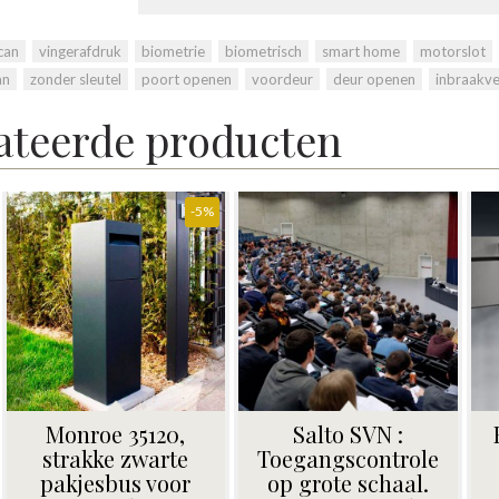
can
,
vingerafdruk
,
biometrie
,
biometrisch
,
smart home
,
motorslot
,
an
,
zonder sleutel
,
poort openen
,
voordeur
,
deur openen
,
inbraakvei
ateerde producten
Extra toebehoren
Ekey multi,
voor deuren.
fingerscan voor
Scharnieren en
KMO en exclusieve