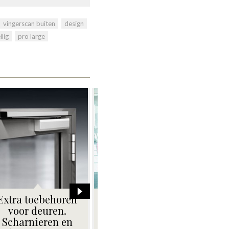
vingerscan buiten
,
design
,
lig
,
pro large
Plexi naamborden