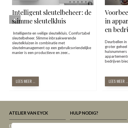
Intelligent sleutelbeheer: de
Voorbee
slimme sleutelkluis
in appa
en bedr
Intelligente en veilige sleutelkluis. Comfortabel
sleutelbeheer. Slimme inbraakwerende
Deurbellen i
sleutelkluizen in combinatie met
groter geheel
sleutelmanagement op een gebruiksvriendelijke
huisnummers 
manier is een productieve en zeer...
appartements
bedrijven bied
LEES MEER ...
LEES MEER ...
ATELIER VAN EYCK
HULP NODIG?
Dit zijn we, dit doen we
Slotenmaker SOS