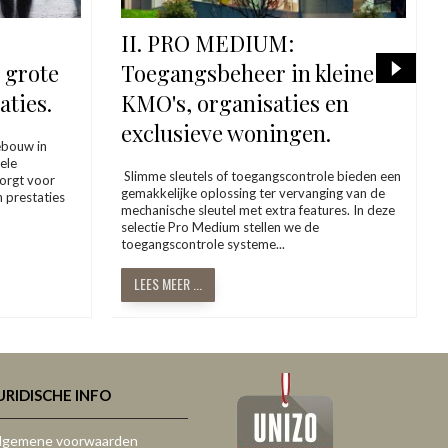
II. PRO MEDIUM:
 grote
Toegangsbeheer in kleine
aties.
KMO's, organisaties en
exclusieve woningen.
ebouw in
ele
Slimme sleutels of toegangscontrole bieden een
orgt voor
gemakkelijke oplossing ter vervanging van de
n prestaties
mechanische sleutel met extra features. In deze
selectie Pro Medium stellen we de
toegangscontrole systeme...
LEES MEER ...
URIDISCHE INFO
lgemene voorwaarden