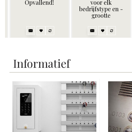
groot volume.
Data-on-card.
Topafwerking.
2.762,02€
2.907,39€
Informatief