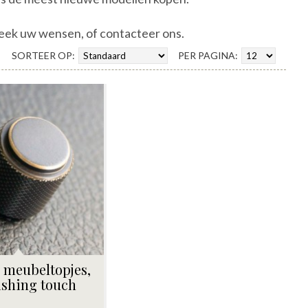
preek uw wensen, of contacteer ons.
SORTEER OP:
PER PAGINA:
le meubeltopjes,
ishing touch