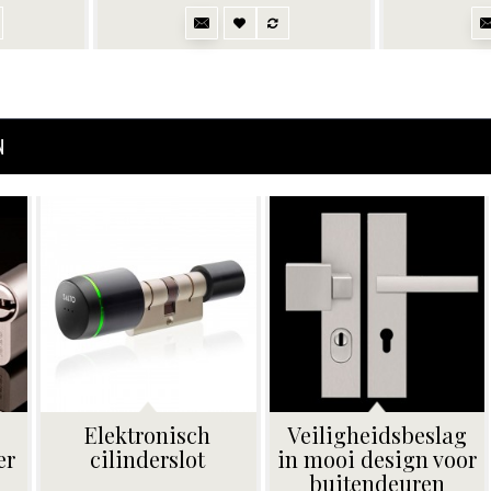
N
Elektronisch
Veiligheidsbeslag
er
cilinderslot
in mooi design voor
buitendeuren