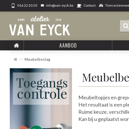
info@van-eyck.be
Tiensesteenweg
016 22 20 20
Contact
AANBOD
Meubelbeslag
Meubelbe
Meubeltopjes en grep
Het resultaat is een pl
Ruime keuze, verschille
Kan bij u geplaatst wo