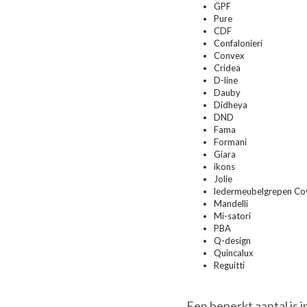
GPF
Pure
CDF
Confalonieri
Convex
Cridea
D-line
Dauby
Didheya
DND
Fama
Formani
Giara
ikons
Jolie
ledermeubelgrepen Co
Mandelli
Mi-satori
PBA
Q-design
Quincalux
Reguitti
Een beperkt aantal is 