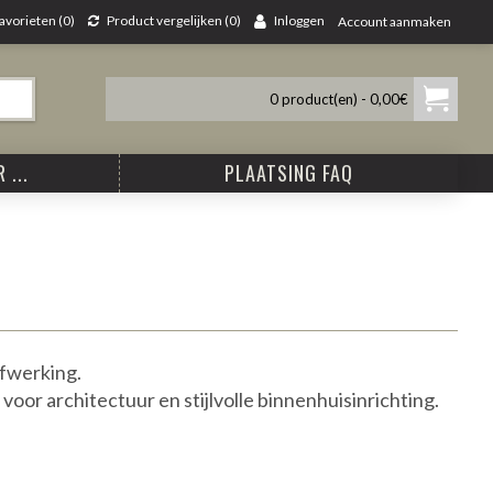
avorieten (
0
)
Product vergelijken (
0
)
Inloggen
Account aanmaken
0 product(en) - 0,00€
 ...
PLAATSING FAQ
fwerking.
voor architectuur en stijlvolle binnenhuisinrichting.