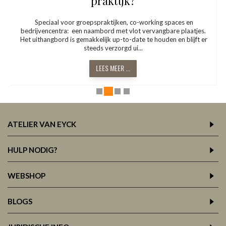
Een plaat voor de inhuldiging van een nieuw gebouw.Een
gedenkplaat voor een gebeurtenis of persoon die we niet willen
vergeten. Enkele mooie realisaties in verschillende materialen:
Gedenkplaat in em...
LEES MEER ...
ATELIER VAN EYCK
HULP NODIG?
WEBSHOP
BLOGS