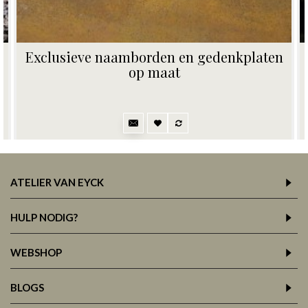
en gedenkplaten
Vervangplaatje voor naam
naamplaatjes en zwarte a
80,00€
ATELIER VAN EYCK
HULP NODIG?
WEBSHOP
BLOGS