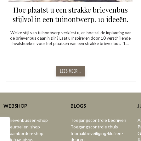
Hoe plaatst u een strakke brievenbus
stijlvol in een tuinontwerp. 10 ideeën.
Welke stijl van tuinontwerp verkiest u, en hoe zal de inplanting van
de brievenbus daar in zijn? Laat u inspireren door 10 verschillende
invalshoeken voor het plaatsen van een strakke brievenbus. 1....
LEES MEER ...
WEBSHOP
BLOGS
J
:: Brievenbussen-shop
Toegangscontrole bedrijven
A
:: Deurbellen-shop
Toegangscontrole thuis
P
:: Naamborden-shop
Inbraakbeveiliging-kluizen-
G
deuren
:: Kluizen-shop
R