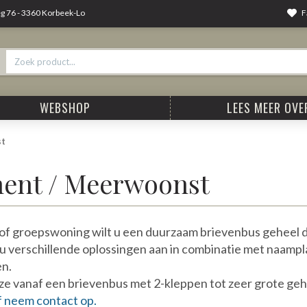
F
 76 - 3360 Korbeek-Lo
WEBSHOP
LEES MEER OVER
st
ent / Meerwoonst
f groepswoning wilt u een duurzaam brievenbus geheel dat
 u verschillende oplossingen aan in combinatie met naampla
en.
ze vanaf een brievenbus met 2-kleppen tot zeer grote geh
 neem contact op.