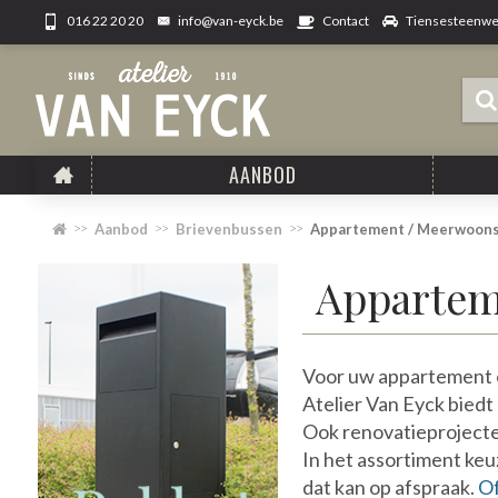
info@van-eyck.be
Tiensesteenweg
016 22 20 20
Contact
AANBOD
Aanbod
Brievenbussen
Appartement / Meerwoon
Appartem
Voor uw appartement o
Atelier Van Eyck biedt
Ook renovatieproject
In het assortiment keu
dat kan op afspraak.
Of