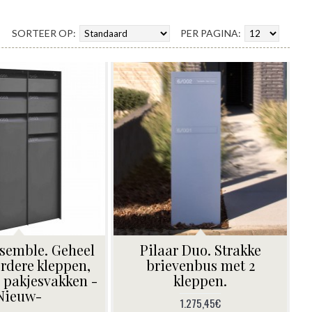
SORTEER OP:
PER PAGINA:
semble. Geheel
Pilaar Duo. Strakke
rdere kleppen,
brievenbus met 2
 pakjesvakken -
kleppen.
Nieuw-
1.275,45€