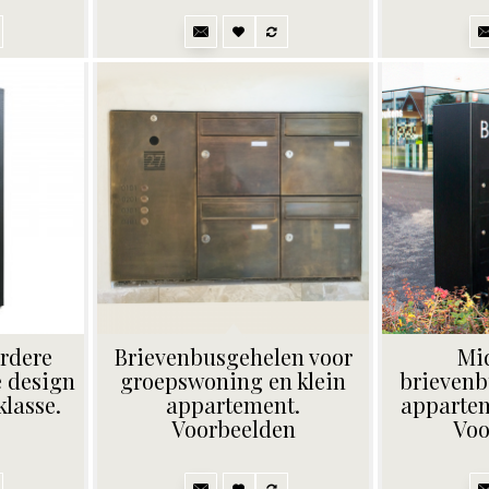
erdere
Brievenbusgehelen voor
Mi
e design
groepswoning en klein
brievenb
lasse.
appartement.
appartem
Voorbeelden
Voo