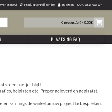
avorieten (
0
)
Product vergelijken (
0
)
Inloggen
Account aanmaken
0 product(en) - 0,00€
 ...
PLAATSING FAQ
 steeds netjes blijft.
atjes, belplaten etc. Proper geleverd en geplaatst.
elen. Ga langs de winkel om uw project te bespreken,