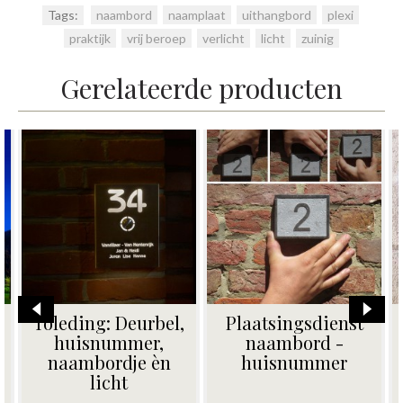
Tags:
naambord
,
naamplaat
,
uithangbord
,
plexi
,
praktijk
,
vrij beroep
,
verlicht
,
licht
,
zuinig
Gerelateerde producten
Plaatsingsdienst
Naamborden in
naambord -
inox / RVS
huisnummer