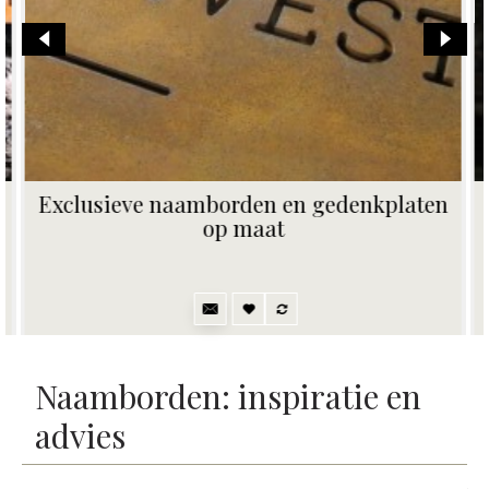
Vervangplaatje voor naambord met 5
naamplaatjes en zwarte achtergrond
80,00€
Naamborden: inspiratie en
advies