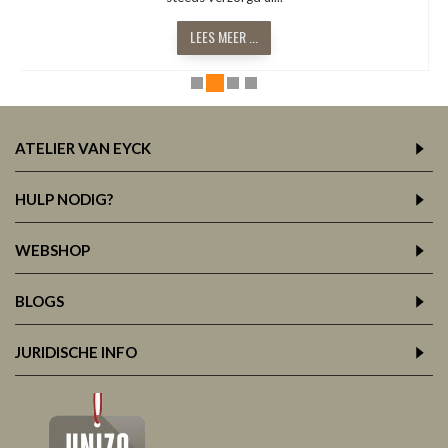
LEES MEER ...
ATELIER VAN EYCK
HULP NODIG?
WEBSHOP
BLOGS
JURIDISCHE INFO