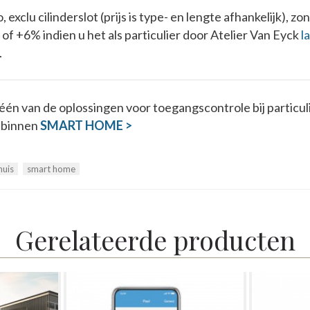
o, exclu cilinderslot (prijs is type- en lengte afhankelijk), z
of +6% indien u het als particulier door Atelier Van Eyck
l
.
 één van de oplossingen voor toegangscontrole bij particuli
 binnen
SMART
HOME >
huis
smart home
Gerelateerde producten