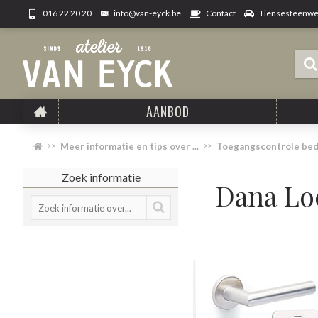
info@van-eyck.be
Tiensesteenweg
016 22 20 20
Contact
AANBOD
Meer informatie en tips over ...
Toegangscontrole bed
Zoek informatie
Dana Lo