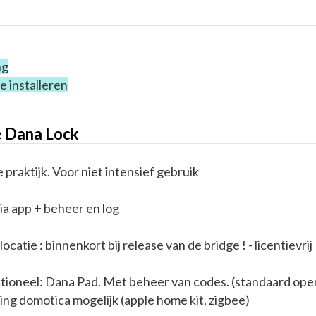
ng
e installeren
he Dana Lock
e praktijk. Voor niet intensief gebruik
a app + beheer en log
catie : binnenkort bij release van de bridge ! - licentievrij
tioneel: Dana Pad. Met beheer van codes. (standaard ope
ing domotica mogelijk (apple home kit, zigbee)