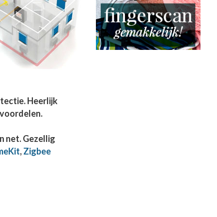
ectie. Heerlijk
 voordelen.
n net. Gezellig
meKit
,
Zigbee