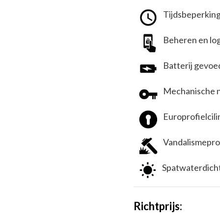
Tijdsbeperking
Beheren en log
Batterij gevo
Mechanische no
Europrofielcil
Vandalismeproo
Spatwaterdich
Richtprijs: