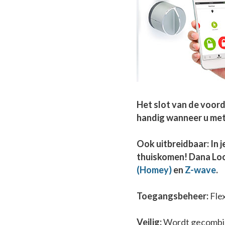
Het slot van de voord
handig wanneer u met
Ook uitbreidbaar: In j
thuiskomen! Dana Loc
(Homey)
en
Z-wave
.
Toegangsbeheer:
Flex
Veilig:
Wordt gecombine