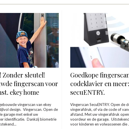
! Zonder sleutel!
Goedkope fingersca
wde fingerscan voor
codeklavier en meer
st. ekey home
secuENTRY.
ngebouwde vingerscan van ekey
Vingerscan SecuENTRY. Open de d
tijlvol design. Vingerscan. Open de
vingerafdruk, of via de code of va
de garage met enkel uw
afstand. Met uw vingerafdruk open
er identificatie. Dankzij biometrie
voordeur en de garage. Uitstekend 
tstekend...
voor kinderen en volwassenen die .