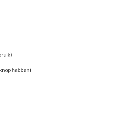
bruik)
f knop hebben)