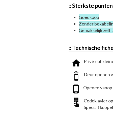
:: Sterkste punten
Goedkoop
Zonder bekabeli
Gemakkelijk zelf t
:: Technische fic
Privé / of klein
Deur openen vi
Openen vanop lo
Codeklavier op
Special! koppel