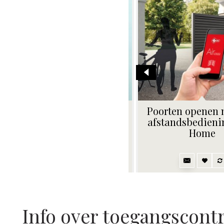
Vingerscan met
Poorten openen 
codeklavier SecuENTRY
afstandsbedienin
Home
Info over toegangscontr