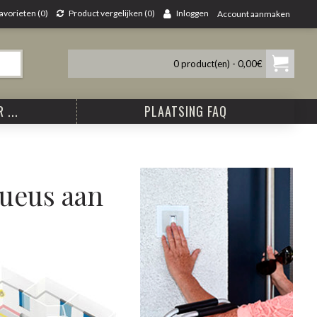
avorieten (
0
)
Product vergelijken (
0
)
Inloggen
Account aanmaken
0 product(en) - 0,00€
 ...
PLAATSING FAQ
ueus aan