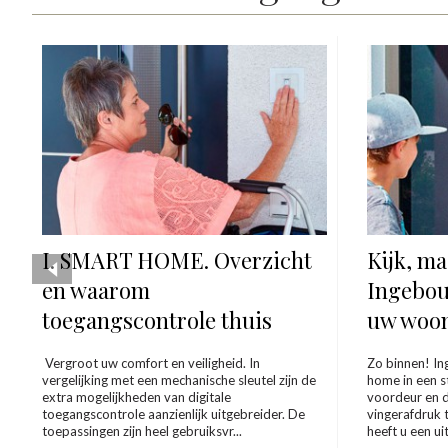
I. SMART HOME. Overzicht
Kijk, ma
en waarom
Ingebou
toegangscontrole thuis
uw woon
Vergroot uw comfort en veiligheid. In
Zo binnen! I
vergelijking met een mechanische sleutel zijn de
home in een s
extra mogelijkheden van digitale
voordeur en 
toegangscontrole aanzienlijk uitgebreider. De
vingerafdruk t
toepassingen zijn heel gebruiksvr...
heeft u een ui