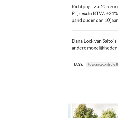
Richtprijs: v.a. 205 eur
​Prijs exclu BTW: +21% 
pand ouder dan 10 jaar
Dana Lock van Salto is
andere mogelijkheden
TAGS:
toegangscontrole t