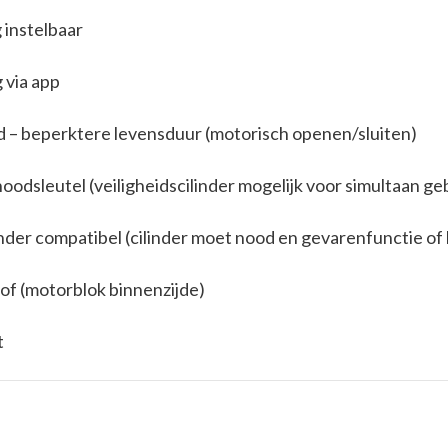
 instelbaar
 via app
ed – beperktere levensduur (motorisch openen/sluiten)
odsleutel (veiligheidscilinder mogelijk voor simultaan ge
inder compatibel (cilinder moet nood en gevarenfunctie o
f (motorblok binnenzijde)
t