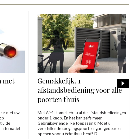
n met
Gemakkelijk, 1
:
afstandsbediening voor alle
poorten thuis
eur met uw
Met Air4 Home hebt u al de afstandsbedieningen
nop
onder 1 knop. En het kan zelfs meer.
t u de
Gebruiksvriendelijke toepassing. Moet u
alternatief
verschillende toegangspoorten, garagedeuren
..
openen voor u ècht thuis bent? D...